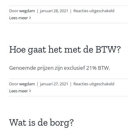
voor
Door
wegdam
|
januari 28, 2021
|
Reacties uitgeschakeld
Zijn
Lees meer
er
nog
extra
kosten?
Hoe gaat het met de BTW?
Genoemde prijzen zijn exclusief 21% BTW.
voor
Door
wegdam
|
januari 27, 2021
|
Reacties uitgeschakeld
Hoe
Lees meer
gaat
het
met
de
Wat is de borg?
BTW?