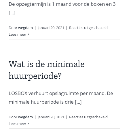
De opzegtermijn is 1 maand voor de boxen en 3
[...]
voor
Door
wegdam
|
januari 20, 2021
|
Reacties uitgeschakeld
Is
Lees meer
er
een
opzegtermij
Wat is de minimale
huurperiode?
LOSBOX verhuurt opslagruimte per maand. De
minimale huurperiode is drie [...]
voor
Door
wegdam
|
januari 20, 2021
|
Reacties uitgeschakeld
Wat
Lees meer