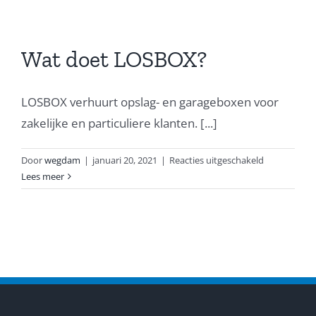
is
de
minimale
huurperiode
Wat doet LOSBOX?
LOSBOX verhuurt opslag- en garageboxen voor
zakelijke en particuliere klanten. [...]
voor
Door
wegdam
|
januari 20, 2021
|
Reacties uitgeschakeld
Wat
Lees meer
doet
LOSBOX?