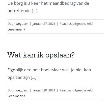
De borg is 3 keer het maandbedrag van de
betreffende [...]
voor
Door
wegdam
|
januari 27, 2021
|
Reacties uitgeschakeld
Wat
Lees meer
is
de
borg?
Wat kan ik opslaan?
Eigenlijk een heleboel. Maar wat je niet kan
opslaan zijn [...]
voor
Door
wegdam
|
januari 20, 2021
|
Reacties uitgeschakeld
Wat
Lees meer
kan
ik