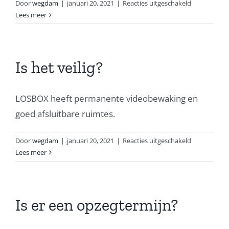
voor
Door
wegdam
|
januari 20, 2021
|
Reacties uitgeschakeld
Zijn
Lees meer
mijn
spullen
verzekerd?
Is het veilig?
LOSBOX heeft permanente videobewaking en
goed afsluitbare ruimtes.
voor
Door
wegdam
|
januari 20, 2021
|
Reacties uitgeschakeld
Is
Lees meer
het
veilig?
Is er een opzegtermijn?