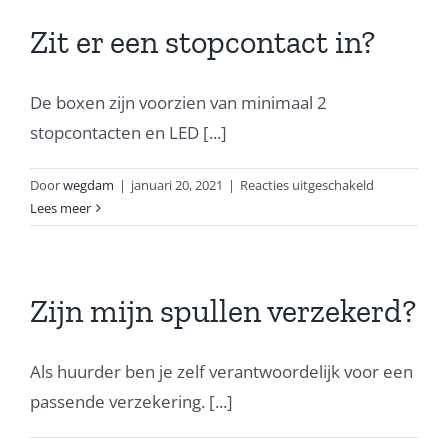
opslaan?
Zit er een stopcontact in?
De boxen zijn voorzien van minimaal 2
stopcontacten en LED [...]
voor
Door
wegdam
|
januari 20, 2021
|
Reacties uitgeschakeld
Zit
Lees meer
er
een
stopcontact
in?
Zijn mijn spullen verzekerd?
Als huurder ben je zelf verantwoordelijk voor een
passende verzekering. [...]