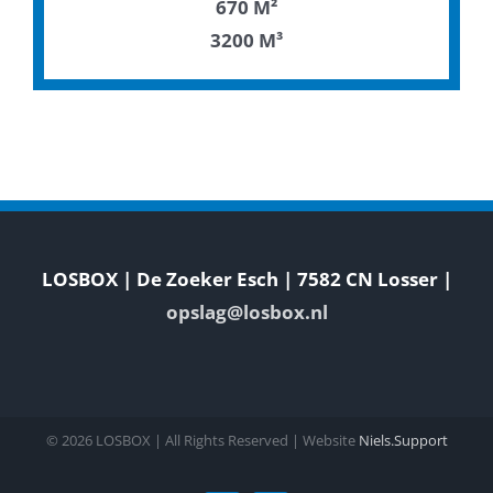
670 M²
3200 M³
LOSBOX | De Zoeker Esch | 7582 CN Losser |
opslag@losbox.nl
©
2026 LOSBOX | All Rights Reserved | Website
Niels.Support