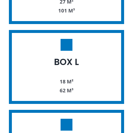
27 M²
101 M³
BOX L
18 M²
62 M³