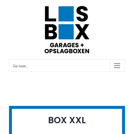
Ga
naar
inhoud
Ga naar...
BOX XXL